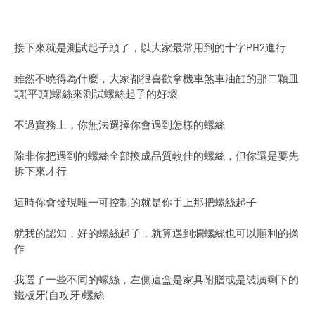
接下來就是測試起子頭了，以大家最常用到的十字PH2進行
雖然不曉得為什麼，大家都很喜歡拿機車煞車油缸的那二顆皿
頭(平頭)螺絲來測試螺絲起子的好壞
不過實務上，你無法選擇你會遇到怎樣的螺絲
除非你把遇到的螺絲全部換成品質較佳的螺絲，但你還是要先
拆下來才行
這時你會發現唯一可控制的就是你手上那把螺絲起子
就我的認知，好的螺絲起子，就算遇到爛螺絲也可以順利的操
作
Home
About
Contact
我選了一些不同的螺絲，左側這盒是家具附贈或是裝潢剩下的
鐵板牙(自攻牙)螺絲
Designed with
by
Way2Themes
| Distributed by
Blogger