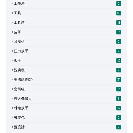
工作燈
2
工具
85
工具箱
11
皮革
7
耳溫槍
2
扭力扳手
2
扳手
17
洗碗機
2
美國購物DIY
31
套筒組
13
聊天機器人
6
棘輪扳手
17
郵差包
2
溫度計
2