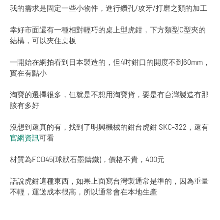
我的需求是固定一些小物件，進行鑽孔/攻牙/打磨之類的加工
幸好市面還有一種相對輕巧的桌上型虎鉗，下方類型C型夾的
結構，可以夾住桌板
一開始在網拍看到日本製造的，但4吋鉗口的開度不到60mm，
實在有點小
淘寶的選擇很多，但就是不想用淘寶貨，要是有台灣製造有那
該有多好
沒想到還真的有，找到了明興機械的鉗台虎鉗 SKC-322，還有
官網資訊
可看
材質為FCD45(球狀石墨鑄鐵)，價格不貴，400元
話說虎鉗這種東西，如果上面寫台灣製通常是準的，因為重量
不輕，運送成本很高，所以通常會在本地生產