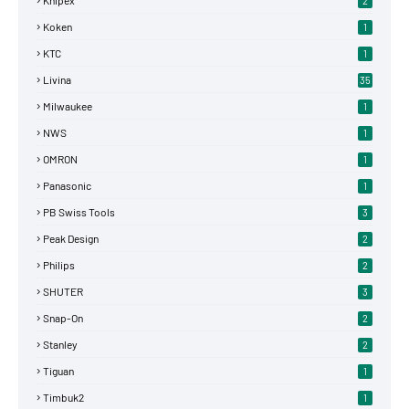
Knipex
2
Koken
1
KTC
1
Livina
35
Milwaukee
1
NWS
1
OMRON
1
Panasonic
1
PB Swiss Tools
3
Peak Design
2
Philips
2
SHUTER
3
Snap-On
2
Stanley
2
Tiguan
1
Timbuk2
1