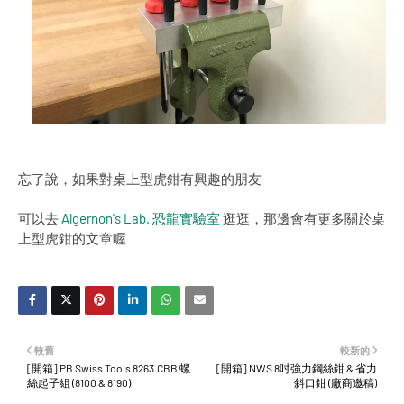
忘了說，如果對桌上型虎鉗有興趣的朋友
可以去
Algernon's Lab. 恐龍實驗室
逛逛，那邊會有更多關於桌
上型虎鉗的文章喔
較舊
較新的
[開箱] PB Swiss Tools 8263.CBB 螺
[開箱] NWS 8吋強力鋼絲鉗 & 省力
絲起子組 (8100 & 8190)
斜口鉗 (廠商邀稿)