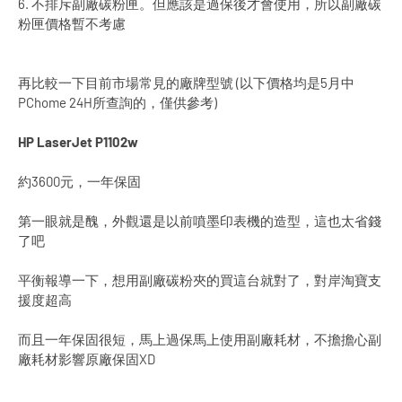
6. 不排斥副廠碳粉匣。但應該是過保後才會使用，所以副廠碳
粉匣價格暫不考慮
再比較一下目前市場常見的廠牌型號 (以下價格均是5月中
PChome 24H所查詢的，僅供參考)
HP LaserJet P1102w
約3600元，一年保固
第一眼就是醜，外觀還是以前噴墨印表機的造型，這也太省錢
了吧
平衡報導一下，想用副廠碳粉夾的買這台就對了，對岸淘寶支
援度超高
而且一年保固很短，馬上過保馬上使用副廠耗材，不擔擔心副
廠耗材影響原廠保固XD