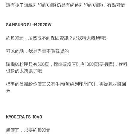
還有少了無線列印的功能(仍是有網路列印的功能)，有點可惜
SAMSUNG SL-M2020W
約1900元，居然找不到保固資訊？那我猜大概1年吧
可以的話，我是盡量不買韓貨的
隨機碳粉匣只有500頁，標準碳粉匣則有1000頁(要另購)，偷料
也偷的太誇張了吧
標準的硬體給你便宜又有牛肉(無線列印/NFC)，再從耗材賺回
來
KYOCERA FS-1040
超便宜，只要約1600元