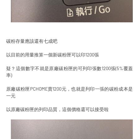
碳粉存量應該還有七成吧
以目前的用量推算一個新碳粉匣可以印1200張
疑？這個數字不就是原廠碳粉匣的可列印張數1200張(5%覆蓋
率)
原廠碳粉匣PCHOME賣1200元，也就是列印一張的碳粉成本是
一元
以原廠碳粉匣的列印品質，這個價格還可以接受啦
Home
About
Contact
Designed with
by
Way2Themes
| Distributed by
Blogger