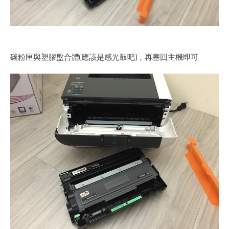
碳粉匣與塑膠盤合體(應該是感光鼓吧)，再塞回主機即可