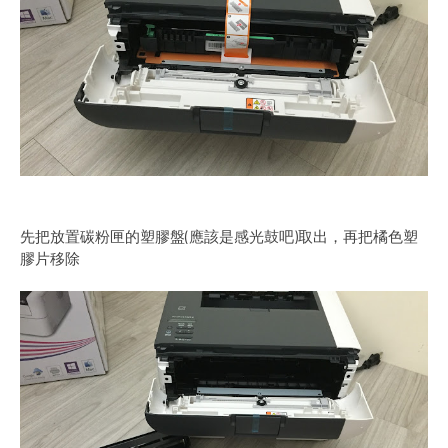
先把放置碳粉匣的塑膠盤(應該是感光鼓吧)取出，再把橘色塑
膠片移除