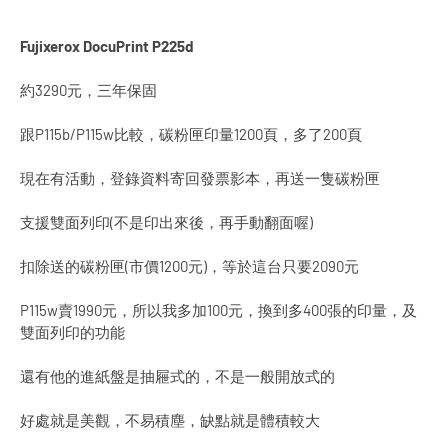
Fujixerox DocuPrint P225d
約3290元，三年保固
跟P115b/P115w比較，碳粉匣印量1200頁，多了200頁
現在有活動，登錄資料寄回發票影本，再送一隻碳粉匣
支援雙面列印(不是印出來後，再手動翻面喔)
扣除送的碳粉匣(市價1200元)，等於這台只要2090元
P115w賣1990元，所以我多加100元，換到多400張的印量，及
雙面列印的功能
還有他的進紙盤是抽屜式的，不是一般開放式的
好處就是美觀，不易積塵，缺點就是體積較大