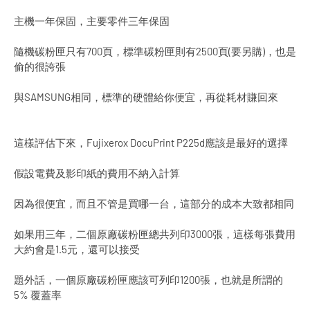
主機一年保固，主要零件三年保固
隨機碳粉匣只有700頁，標準碳粉匣則有2500頁(要另購)，也是
偷的很誇張
與SAMSUNG相同，標準的硬體給你便宜，再從耗材賺回來
這樣評估下來，Fujixerox DocuPrint P225d應該是最好的選擇
假設電費及影印紙的費用不納入計算
因為很便宜，而且不管是買哪一台，這部分的成本大致都相同
如果用三年，二個原廠碳粉匣總共列印3000張，這樣每張費用
大約會是1.5元，還可以接受
題外話，一個原廠碳粉匣應該可列印1200張，也就是所謂的
5% 覆蓋率