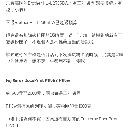
只有高階的Brother HL-L2365DW才有三年保固(還要登錄才有
呢，小氣)
不過Brother HL-L2365DW已超過預算
現在還有加購碳粉匣的活動(買一送一)，加上隨機附的就有三
隻碳粉匣了，不過個人是不推薦這類的活動啦
誰知道你的主機是否能活到下次換碳粉匣的時候，尤其是印量
少的使用者，說不定一年都用不到一隻呢
FujiXerox DocuPrint P115b / P115w
約1600元至2000元，兩台都是三年保固
P115w還有無線列印功能，碳粉匣印量1000頁
中規中矩為何不買，因為還有更划算的Fujixerox DocuPrint
P225d