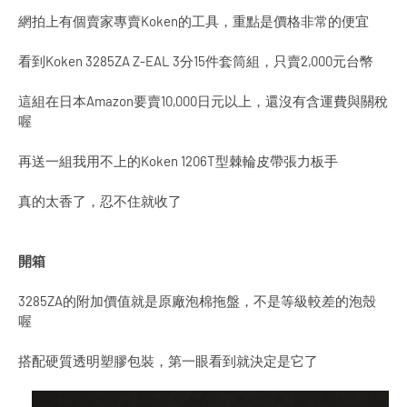
網拍上有個賣家專賣Koken的工具，重點是價格非常的便宜
看到Koken 3285ZA Z-EAL 3分15件套筒組，只賣2,000元台幣
這組在日本Amazon要賣10,000日元以上，還沒有含運費與關稅
喔
再送一組我用不上的Koken 1206T型棘輪皮帶張力板手
真的太香了，忍不住就收了
開箱
3285ZA的附加價值就是原廠泡棉拖盤，不是等級較差的泡殼
喔
搭配硬質透明塑膠包裝，第一眼看到就決定是它了