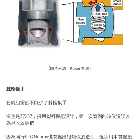
(圖片來源，Koken官網)
棘輪扳手
套筒組當然不能少了棘輪扳手
這隻是3725Z，採用塑料握把設計，第一次看到的時候還誤以
為是木質握把
因為同行KTC Nepros也有推出很類似的造型，但採用木質握把