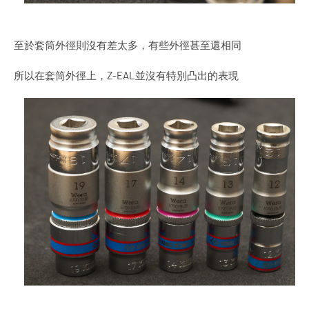
至於套筒外徑則沒有差太多，有些外徑甚至還相同
所以在套筒外徑上，Z-EAL並沒有特別凸出的表現