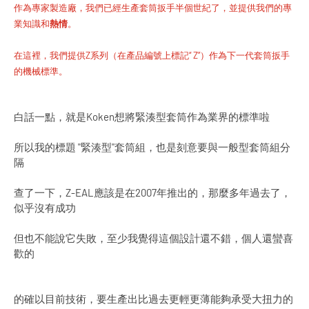
作為專家製造廠，我們已經生產套筒扳手半個世紀了，
並提供我們的專
業知識和
熱情
。
在這裡，我們提供Z系列（在產品編號上標記“ Z”）作為下一代套筒扳手
的機械標準。
白話一點，就是Koken想將緊湊型套筒作為業界的標準啦
所以我的標題 "緊湊型"套筒組，也是刻意要與一般型套筒組分
隔
查了一下，Z-EAL應該是在2007年推出的，那麼多年過去了，
似乎沒有成功
但也不能說它失敗，至少我覺得這個設計還不錯，個人還蠻喜
歡的
的確以目前技術，要生產出比過去更輕更薄能夠承受大扭力的