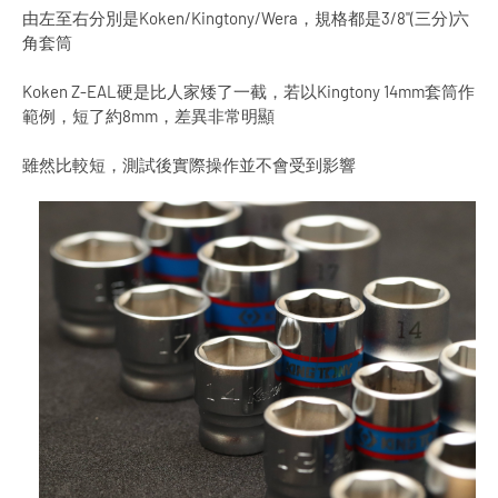
由左至右分別是Koken/Kingtony/Wera，規格都是3/8"(三分)六
角套筒
Koken Z-EAL硬是比人家矮了一截，若以Kingtony 14mm套筒作
範例，短了約8mm，差異非常明顯
雖然比較短，測試後實際操作並不會受到影響