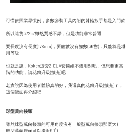
可惜依照業界慣例，多數套裝工具內附的棘輪扳手都是入門款
所以這隻3725Z雖然質感不錯，但是功能非常普通
要長度沒有長度(178mm)，要齒數沒有齒數(36齒)，只能算是堪
用等級
也就是說，Koken這套Z-ELA套筒組不錯用對吧，但想要更高
階的功能，請花錢升級(擴充)吧
老實說因為使用者體驗真的好，我還真的花錢升級(擴充)了，
這個後面再介紹吧
球型萬向接頭
雖然球型萬向接頭的可用角度沒有一般型萬向接頭那麼大 (一
般型萬向接頭可以接近90°)