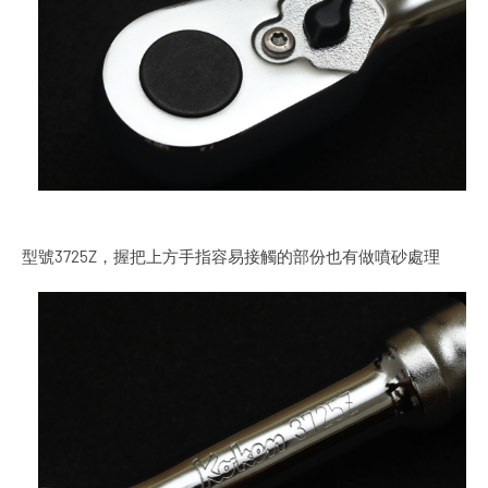
型號3725Z，握把上方手指容易接觸的部份也有做噴砂處理