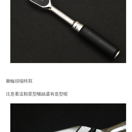
棘輪頭端特寫
注意看這顆星型螺絲還有造型呢