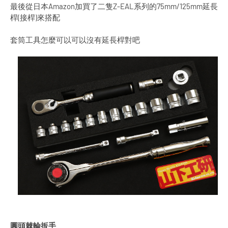
最後從日本Amazon加買了二隻Z-EAL系列的75mm/125mm延長
桿(接桿)來搭配
套筒工具怎麼可以可以沒有延長桿對吧
Home
About
Contact
Designed with
by
Way2Themes
| Distributed by
Blogger
圓頭棘輪扳手