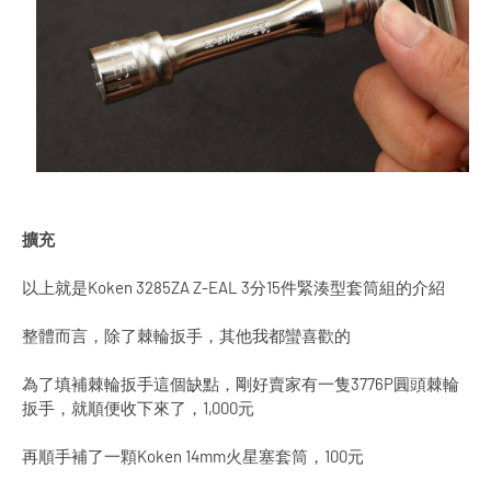
擴充
以上就是Koken 3285ZA Z-EAL 3分15件緊湊型套筒組的介紹
整體而言，除了棘輪扳手，其他我都蠻喜歡的
為了填補棘輪扳手這個缺點，剛好賣家有一隻3776P圓頭棘輪
扳手，就順便收下來了，1,000元
再順手補了一顆Koken 14mm火星塞套筒，100元