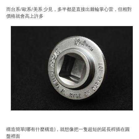
而台系/歐系/美系 少見，多半都是直接出棘輪掌心雷，但相對
價格就會高上許多
構造簡單(哪有什麼構造)，就想像把一隻超短的延長桿插在圓
盤裡面