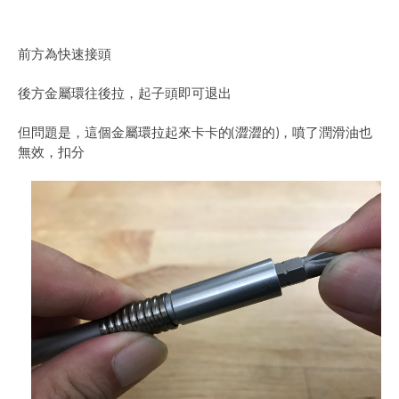
前方為快速接頭
後方金屬環往後拉，起子頭即可退出
但問題是，這個金屬環拉起來卡卡的(澀澀的)，噴了潤滑油也
無效，扣分