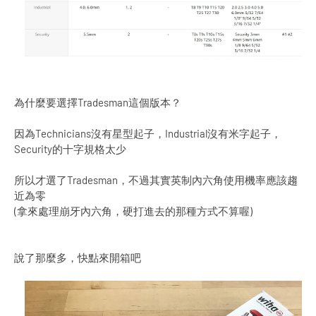
為什麼要選擇Tradesman這個版本？
因為Technicians沒有星型起子，Industrial沒有米字起子，
Security的十字規格太少
所以才選了Tradesman，不過其實英制內六角使用機率應該趨
近為零
(拿來處理崩牙內六角，硬打進去的那種方式不算喔)
說了那麼多，快點來開箱吧