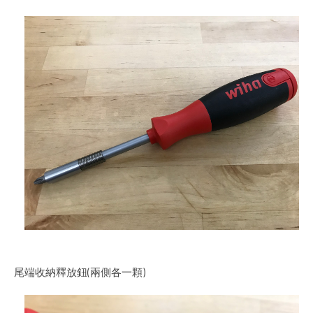
尾端收納釋放鈕(兩側各一顆)