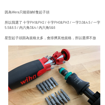
因為Wera只能容納6隻起子頭
所以我選了 十字PH1&PH2 / 十字PH0&PH3 / 一字3.0&4.5 / 一字
5.5&6.5 / 內六角3&4 / 內六角5&6
星型起子頭因為規格太多，會排擠其他規格，所以選擇不放
Home
About
Contact
Designed with
by
Way2Themes
| Distributed by
Blogger