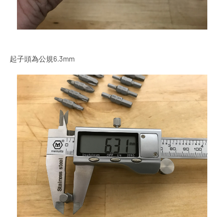
起子頭為公規6.3mm