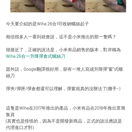
今天要介紹的是Wiha 26合1可收納螺絲起子
相信很多人一看到就會說，這不是小米推出的那一隻嗎？
很接近了，正確的說法是，小米有品銷售的版本，對岸稱為
Wiha 26合一升降彈倉式螺絲刀
題外話，Google翻譯很好用，卻有一堆人寫成升降彈"窗"式螺
絲刀
彈夾/彈匣/彈倉都還可以理解，彈窗就真的沒辦法了(攤手~)
這隻是Wiha在2017年推出的產品，小米有品在2018年推出眾籌
集資
(其實也是怪怪的，因為不是開發新商品，正式的說法應該是
代理進口才對)