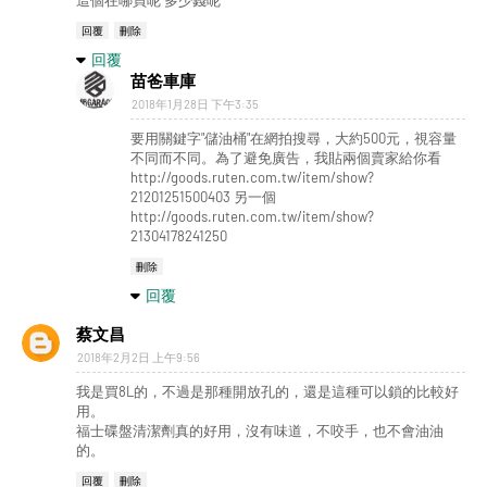
這個在哪買呢 多少錢呢
回覆
刪除
回覆
苗爸車庫
2018年1月28日 下午3:35
要用關鍵字"儲油桶"在網拍搜尋，大約500元，視容量
不同而不同。為了避免廣告，我貼兩個賣家給你看
http://goods.ruten.com.tw/item/show?
21201251500403 另一個
http://goods.ruten.com.tw/item/show?
21304178241250
刪除
回覆
蔡文昌
2018年2月2日 上午9:56
我是買8L的，不過是那種開放孔的，還是這種可以鎖的比較好
用。
福士碟盤清潔劑真的好用，沒有味道，不咬手，也不會油油
的。
回覆
刪除