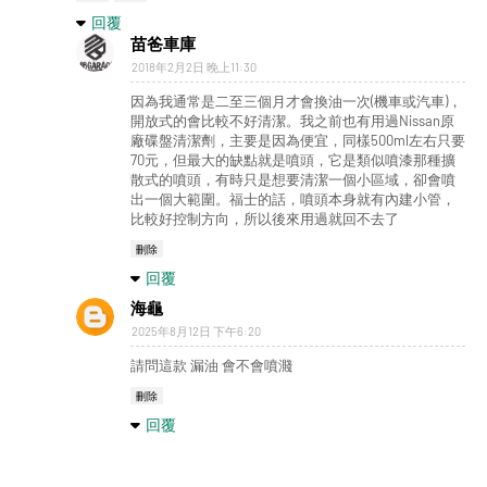
回覆
苗爸車庫
2018年2月2日 晚上11:30
因為我通常是二至三個月才會換油一次(機車或汽車)，
開放式的會比較不好清潔。我之前也有用過Nissan原
廠碟盤清潔劑，主要是因為便宜，同樣500ml左右只要
70元，但最大的缺點就是噴頭，它是類似噴漆那種擴
散式的噴頭，有時只是想要清潔一個小區域，卻會噴
出一個大範圍。福士的話，噴頭本身就有內建小管，
比較好控制方向，所以後來用過就回不去了
刪除
回覆
海龜
2025年8月12日 下午6:20
請問這款 漏油 會不會噴濺
刪除
回覆