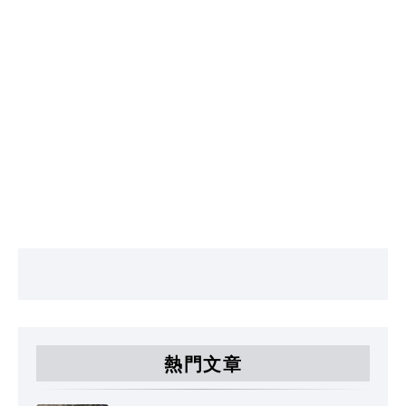
Home
About
Contact
熱門文章
Designed with
by
Way2Themes
| Distributed by
Blogger