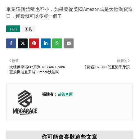
畢竟這個體積也不小，如果要從美國Amazon或是大陸淘寶進
口，運費就可以多買一個了
Tags
工具
較舊
較新的
大樓停車場DIY系列-NISSAN Livina
[開箱] TJG 2T低底盤千斤頂
更換機油並安裝Fumoto洩油閥
張貼者：
苗爸車庫
你可能會喜歡這些文章