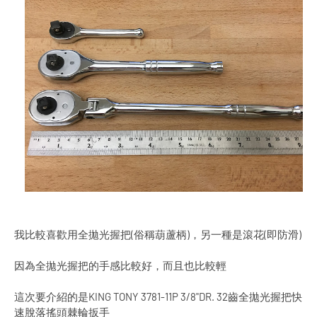
我比較喜歡用全拋光握把(俗稱葫蘆柄)，另一種是滾花(即防滑)
因為全拋光握把的手感比較好，而且也比較輕
這次要介紹的是KING TONY 3781-11P 3/8"DR. 32齒全拋光握把快
速脫落搖頭棘輪扳手