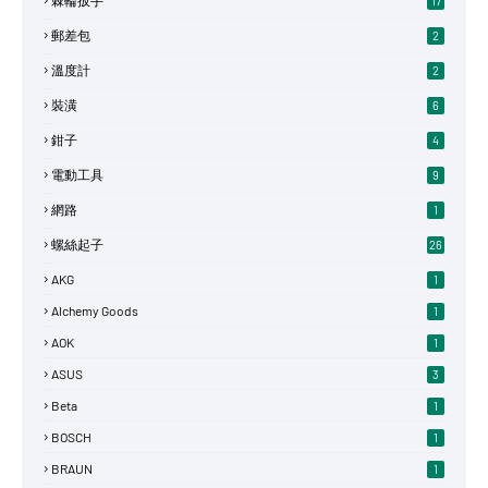
棘輪扳手
17
郵差包
2
溫度計
2
裝潢
6
鉗子
4
電動工具
9
網路
1
螺絲起子
26
AKG
1
Alchemy Goods
1
AOK
1
ASUS
3
Beta
1
BOSCH
1
BRAUN
1