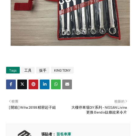
Tags
工具
扳手
KING TONY
較舊
較新的
[開箱] Wiha 26199 精密起子組
大樓停車場DIY系列 - NISSAN Livina
更換 Bendix鈦條紋來令片
張貼者：
苗爸車庫