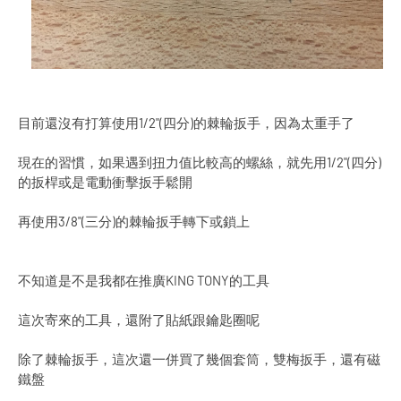
目前還沒有打算使用1/2"(四分)的棘輪扳手，因為太重手了
現在的習慣，如果遇到扭力值比較高的螺絲，就先用1/2"(四分)
的扳桿或是電動衝擊扳手鬆開
再使用3/8"(三分)的棘輪扳手轉下或鎖上
不知道是不是我都在推廣KING TONY的工具
這次寄來的工具，還附了貼紙跟鑰匙圈呢
除了棘輪扳手，這次還一併買了幾個套筒，雙梅扳手，還有磁
鐵盤