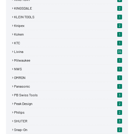
KINGSDALE
2
KLEIN TOOLS
1
Knipex
2
Koken
1
KTC
1
Livina
35
Milwaukee
1
NWS
1
OMRON
1
Panasonic
1
PB Swiss Tools
3
Peak Design
2
Philips
2
SHUTER
3
Snap-On
2