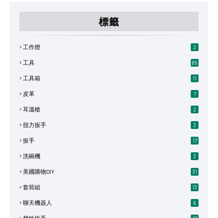
標籤
工作燈
2
工具
85
工具箱
11
皮革
7
耳溫槍
2
扭力扳手
2
扳手
17
洗碗機
2
美國購物DIY
31
套筒組
13
聊天機器人
6