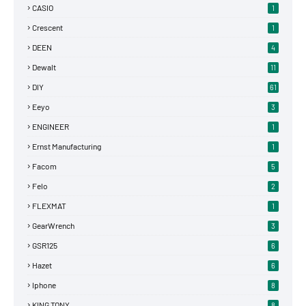
CASIO
1
Crescent
1
DEEN
4
Dewalt
11
DIY
61
Eeyo
3
ENGINEER
1
Ernst Manufacturing
1
Facom
5
Felo
2
FLEXMAT
1
GearWrench
3
GSR125
6
Hazet
6
Iphone
8
KING TONY
8