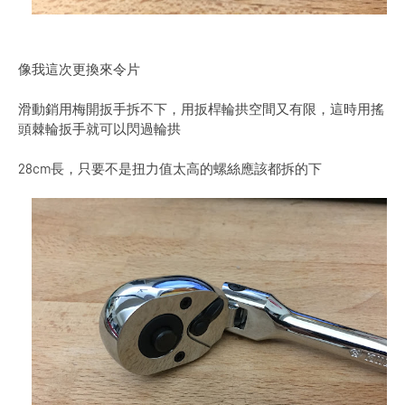
像我這次更換來令片
滑動銷用梅開扳手拆不下，用扳桿輪拱空間又有限，這時用搖
頭棘輪扳手就可以閃過輪拱
28cm長，只要不是扭力值太高的螺絲應該都拆的下