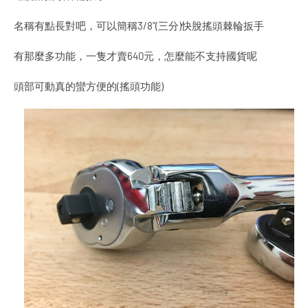
名稱有點長對吧，可以簡稱3/8"(三分)快脫搖頭棘輪扳手
有那麼多功能，一隻才賣640元，怎麼能不支持國貨呢
頭部可動真的蠻方便的(搖頭功能)