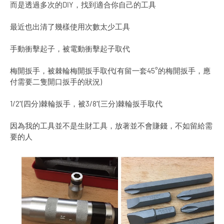
而是透過多次的DIY，找到適合你自己的工具
最近也出清了幾樣使用次數太少工具
手動衝擊起子，被電動衝擊起子取代
梅開扳手，被棘輪梅開扳手取代(有留一套45°的梅開扳手，應
付需要二隻開口扳手的狀況)
1/2"(四分)棘輪扳手，被3/8"(三分)棘輪扳手取代
因為我的工具並不是生財工具，放著並不會賺錢，不如留給需
要的人