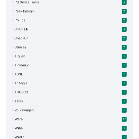
PB Swiss Tools
3
Peak Design
2
Philips
2
SHUTER
3
Snap-On
2
Stanley
2
Tiguan
1
Timbuk2
1
TONE
1
TriAngle
1
TRUSCO
1
Tstak
1
Volkswagen
1
Wera
17
Wiha
7
Wurth
1