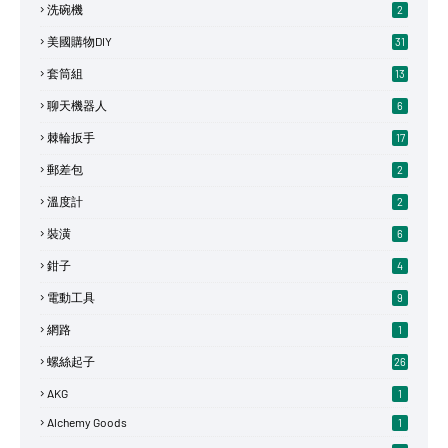
洗碗機
2
美國購物DIY
31
套筒組
13
聊天機器人
6
棘輪扳手
17
郵差包
2
溫度計
2
裝潢
6
鉗子
4
電動工具
9
網路
1
螺絲起子
26
AKG
1
Alchemy Goods
1