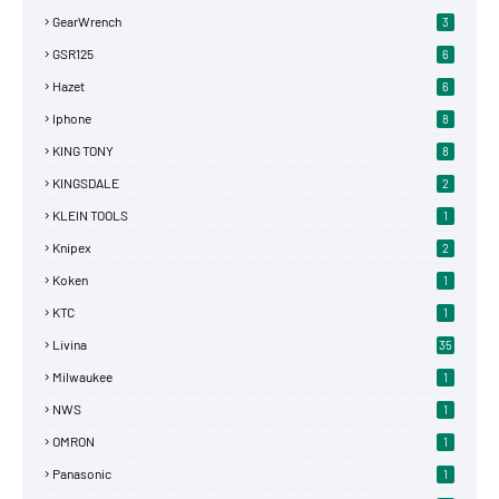
GearWrench
3
GSR125
6
Hazet
6
Iphone
8
KING TONY
8
KINGSDALE
2
KLEIN TOOLS
1
Knipex
2
Koken
1
KTC
1
Livina
35
Milwaukee
1
NWS
1
OMRON
1
Panasonic
1