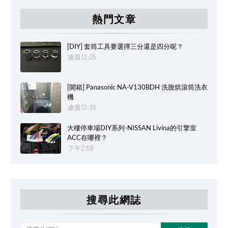
熱門文章
[DIY] 套筒工具要選擇三分還是四分呢？
凌晨12:25
[開箱] Panasonic NA-V130BDH 洗脫烘滾筒洗衣
機
凌晨12:36
大樓停車場DIY系列-NISSAN Livina的引擎室
ACC在哪裡？
下午2:59
搜尋此網誌