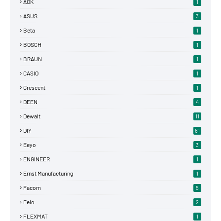
AOK
1
ASUS
3
Beta
1
BOSCH
1
BRAUN
1
CASIO
1
Crescent
1
DEEN
4
Dewalt
11
DIY
61
Eeyo
3
ENGINEER
1
Ernst Manufacturing
1
Facom
5
Felo
2
FLEXMAT
1