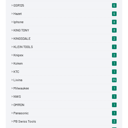
GSR125
6
Hazet
6
Iphone
8
KING TONY
8
KINGSDALE
2
KLEIN TOOLS
1
Knipex
2
Koken
1
KTC
1
Livina
35
Milwaukee
1
NWS
1
OMRON
1
Panasonic
1
PB Swiss Tools
3