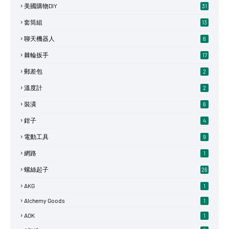
美國購物DIY
31
套筒組
13
聊天機器人
6
棘輪扳手
17
郵差包
2
溫度計
2
裝潢
6
鉗子
4
電動工具
9
網路
1
螺絲起子
26
AKG
1
Alchemy Goods
1
AOK
1