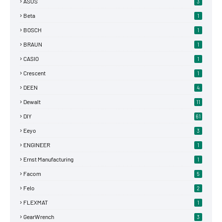
ASUS
3
Beta
1
BOSCH
1
BRAUN
1
CASIO
1
Crescent
1
DEEN
4
Dewalt
11
DIY
61
Eeyo
3
ENGINEER
1
Ernst Manufacturing
1
Facom
5
Felo
2
FLEXMAT
1
GearWrench
3