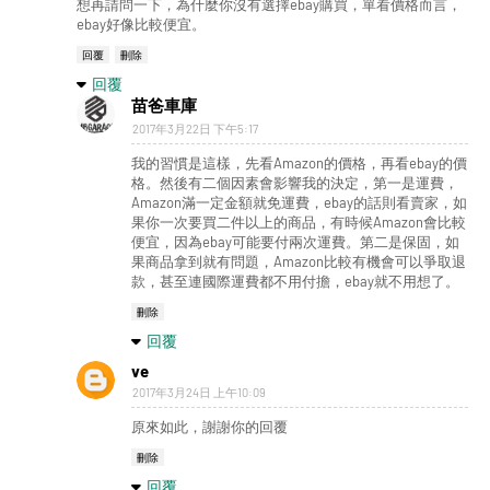
想再請問一下，為什麼你沒有選擇ebay購買，單看價格而言，
ebay好像比較便宜。
回覆
刪除
回覆
苗爸車庫
2017年3月22日 下午5:17
我的習慣是這樣，先看Amazon的價格，再看ebay的價
格。然後有二個因素會影響我的決定，第一是運費，
Amazon滿一定金額就免運費，ebay的話則看賣家，如
果你一次要買二件以上的商品，有時候Amazon會比較
便宜，因為ebay可能要付兩次運費。第二是保固，如
果商品拿到就有問題，Amazon比較有機會可以爭取退
款，甚至連國際運費都不用付擔，ebay就不用想了。
刪除
回覆
ve
2017年3月24日 上午10:09
原來如此，謝謝你的回覆
刪除
回覆