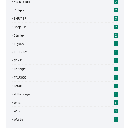
Peak Design
2
Philips
2
SHUTER
3
Snap-On
2
Stanley
2
Tiguan
1
Timbuk2
1
TONE
1
TriAngle
1
TRUSCO
1
Tstak
1
Volkswagen
1
Wera
17
Wiha
7
Wurth
1