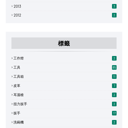
2013
3
2012
2
標籤
工作燈
2
工具
85
工具箱
11
皮革
7
耳溫槍
2
扭力扳手
2
扳手
17
洗碗機
2