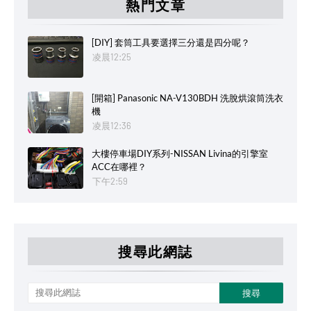
熱門文章
[DIY] 套筒工具要選擇三分還是四分呢？
凌晨12:25
[開箱] Panasonic NA-V130BDH 洗脫烘滾筒洗衣
機
凌晨12:36
大樓停車場DIY系列-NISSAN Livina的引擎室
ACC在哪裡？
下午2:59
搜尋此網誌